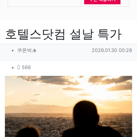
호텔스닷컴 설날 특가
작성자 정보
작성
작성일
쿠폰박스
2026.01.30 00:28
컨텐츠 정보
조회
566
본문