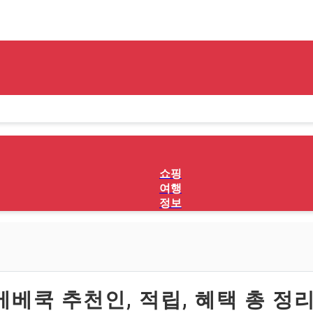
쇼핑
여행
정보
베베쿡 추천인
, 적립, 혜택
총 정리