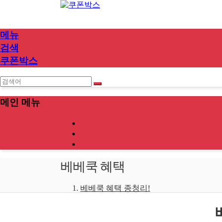
메뉴
검색
쿠폰박스
메인 메뉴
베베쿡 혜택
베베쿡 혜택 종청리!