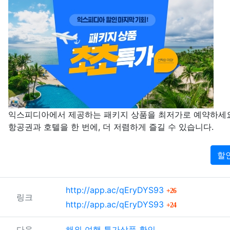
본문
익스피디아에서 제공하는 패키지 상품을 최저가로 예약하세요
항공권과 호텔을 한 번에, 더 저렴하게 즐길 수 있습니다.
할
관련자료
회 연결
http://app.ac/qEryDYS93
26
링크
회 연결
http://app.ac/qEryDYS93
24
다음
해외 여행 특가상품 확인