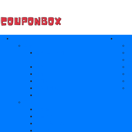
메인 메뉴
쇼핑
여
직구
알리 익스프레
스
아이허브
테무
파페치
마이테레사
센스
국내
마켓컬리
오늘의집
크림(KREAM)
무신사