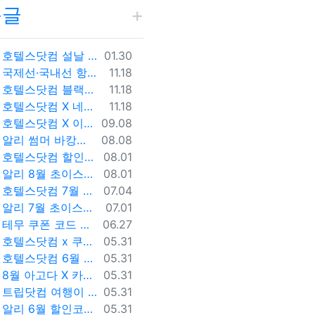
근글
등록일
호텔스닷컴 설날 특가
01.30
등록일
국제선·국내선 항공권 50% 할인 이벤트 총정리
11.18
등록일
호텔스닷컴 블랙프라이데이 업데이트!
11.18
등록일
호텔스닷컴 X 네이버페이 10% 11월 할인쿠폰
11.18
등록일
호텔스닷컴 X 이디야 9월 이벤트
09.08
등록일
알리 썸머 바캉스 세일!
08.08
등록일
호텔스닷컴 할인쿠폰 8월 (단독제휴 코드 및 링크)
08.01
등록일
알리 8월 초이스데이
08.01
등록일
호텔스닷컴 7월 할인코드
07.04
등록일
알리 7월 초이스데이 할인코드
07.01
등록일
테무 쿠폰 코드 할인코드 여름 세일 시작
06.27
등록일
호텔스닷컴 x 쿠폰박스(고고쿠폰)단독 제휴 할인
05.31
등록일
호텔스닷컴 6월 한정 특별 10% 할인코드
05.31
등록일
8월 아고다 X 카카오페이 프로모션
05.31
등록일
트립닷컴 여행이 더 이득! 남는 여행
05.31
등록일
알리 6월 할인코드 초이스데이
05.31