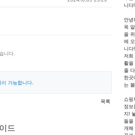
니다!
안녕
욱 
을 위
에 
니다!
습니다.
저희
활을
줄 
한곳
록이 가능합니다.
는 
쇼핑
목록
정보
지! 
들을
가이드
개해