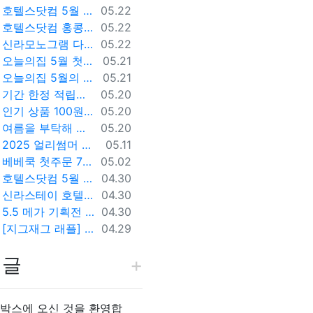
등록일
호텔스닷컴 5월 한정 10% 할인코드
05.22
등록일
호텔스닷컴 홍콩 / 마카오 특가
05.22
등록일
신라모노그램 다낭 호텔스닷컴 특별 할인
05.22
등록일
오늘의집 5월 첫구매 쿠폰
05.21
등록일
오늘의집 5월의 리빙 피크닉
05.21
등록일
기간 한정 적립급 2배 프로모션
05.20
등록일
인기 상품 100원 딜! 한정판 마켓컬리 피크닉 키트 받기
05.20
등록일
여름을 부탁해 할인 코드
05.20
등록일
2025 얼리썸머 특별 프로모션 안내
05.11
등록일
베베쿡 첫주문 7+7 프로모션
05.02
등록일
호텔스닷컴 5월 여름 특별 세일
04.30
등록일
신라스테이 호텔스닷컴 멤버 특가
04.30
등록일
5.5 메가 기획전 – 프로모션 일정 및 하이라이트
04.30
등록일
[지그재그 래플] 서울신라호텔 디럭스 룸 & 더 파크뷰 조식
04.29
개글
 박스에 오신 것을 환영합