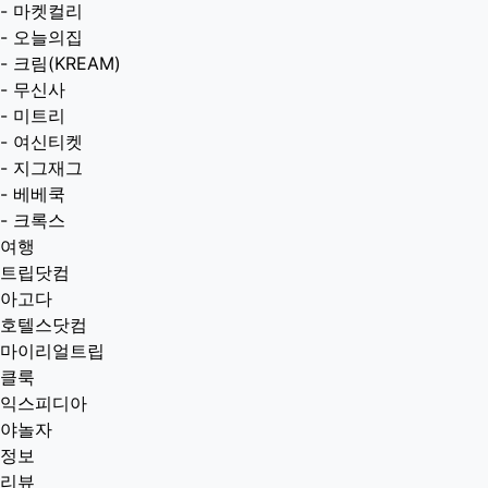
-
마켓컬리
-
오늘의집
-
크림(KREAM)
-
무신사
-
미트리
-
여신티켓
-
지그재그
-
베베쿡
-
크록스
여행
트립닷컴
아고다
호텔스닷컴
마이리얼트립
클룩
익스피디아
야놀자
정보
리뷰