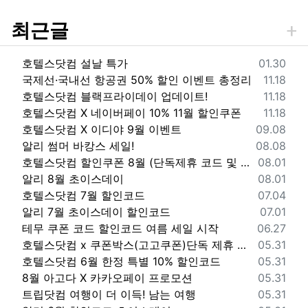
최근글
등록일
호텔스닷컴 설날 특가
01.30
등록일
국제선·국내선 항공권 50% 할인 이벤트 총정리
11.18
등록일
호텔스닷컴 블랙프라이데이 업데이트!
11.18
등록일
호텔스닷컴 X 네이버페이 10% 11월 할인쿠폰
11.18
등록일
호텔스닷컴 X 이디야 9월 이벤트
09.08
등록일
알리 썸머 바캉스 세일!
08.08
등록일
호텔스닷컴 할인쿠폰 8월 (단독제휴 코드 및 링크)
08.01
등록일
알리 8월 초이스데이
08.01
등록일
호텔스닷컴 7월 할인코드
07.04
등록일
알리 7월 초이스데이 할인코드
07.01
등록일
테무 쿠폰 코드 할인코드 여름 세일 시작
06.27
등록일
호텔스닷컴 x 쿠폰박스(고고쿠폰)단독 제휴 할인
05.31
등록일
호텔스닷컴 6월 한정 특별 10% 할인코드
05.31
등록일
8월 아고다 X 카카오페이 프로모션
05.31
등록일
트립닷컴 여행이 더 이득! 남는 여행
05.31