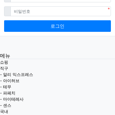
필수
비밀번호
로그인
메뉴
쇼핑
직구
-
알리 익스프레스
-
아이허브
-
테무
-
파페치
-
마이테레사
-
센스
국내