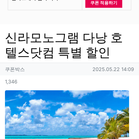
쿠폰 적용하기
신라모노그램 다낭 호
텔스닷컴 특별 할인
작성자 정보
작성
작성일
쿠폰박스
2025.05.22 14:09
컨텐츠 정보
조회
1,346
본문